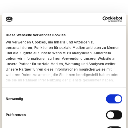
R
U
N
S
Kontakt
Diese Webseite verwendet Cookies
S
Wir verwenden Cookies, um Inhalte und Anzeigen zu
T
personalisieren, Funktionen für soziale Medien anbieten zu können
Holzhandlung, Säge- und Hobelwerk
und die Zugriffe auf unsere Website zu analysieren. Außerdem
Schmidt & Thürmer
A
geben wir Informationen zu Ihrer Verwendung unserer Website an
GmbH & Co. KG
N
unsere Partner für soziale Medien, Werbung und Analysen weiter.
Lindenallee 4a, 17498 Behrenhoff
Unsere Partner führen diese Informationen möglicherweise mit
D
038356 5040
weiteren Daten zusammen, die Sie ihnen bereitgestellt haben oder
Kontaktformular
die sie im Rahmen Ihrer Nutzung der Dienste gesammelt haben.
O
R
E
Unternehmen
T
Notwendig
i
E
n
Wir über uns
w
Zertifizierung
Präferenzen
H
i
O