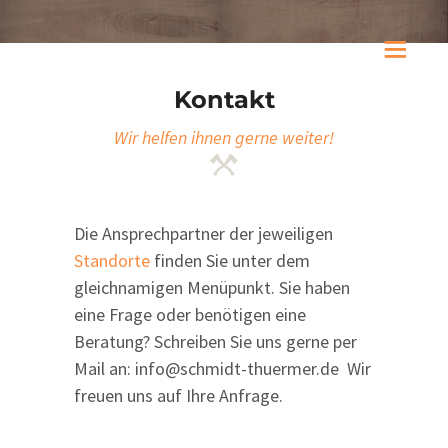
Kontakt
Wir helfen ihnen gerne weiter!
H
O
M
Die Ansprechpartner der jeweiligen
E
Standorte
finden Sie unter dem
W
gleichnamigen Menüpunkt. Sie haben
I
eine Frage oder benötigen eine
R
Beratung? Schreiben Sie uns gerne per
Mail an:
info@schmidt-thuermer.de
Wir
Ü
freuen uns auf Ihre Anfrage.
B
E